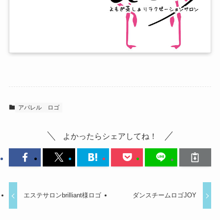
アパレル
ロゴ
よかったらシェアしてね！
エステサロンbrilliant様ロゴ
ダンスチームロゴJOY