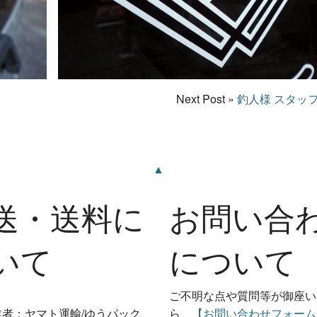
Next Post »
釣人様 スタッ
▲
送・送料に
お問い合
いて
について
ご不明な点や質問等が御座い
業者：ヤマト運輸/ゆうパック
ら、
【お問い合わせフォーム