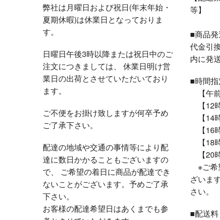
弊社は月曜日および祝日(年末年始・
等】
夏期休暇)は休業日となっておりま
す。
■商品
代金引
日曜日午後3時以降または祝日中のご
内に発
注文につきましては、 休業日明け営
業日の出荷とさせていただいており
■時間
ます。
【午前
【12時
ご不便をお掛け致しますが何卒予め
【14時
ご了承下さい。
【16時
【18時
配達の地域や交通の事情等により配
【20時
達に数日かかることもございますの
※ご希
で、 ご希望の着日に商品が配達でき
ざいま
ないことがございます。予めご了承
さい。
下さい。
お客様の配達希望日はあくまでも参
■配送料